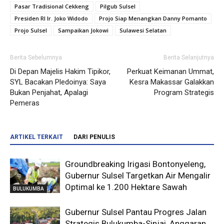
Pasar Tradisional Cekkeng
Pilgub Sulsel
Presiden RI Ir. Joko Widodo
Projo Siap Menangkan Danny Pomanto
Projo Sulsel
Sampaikan Jokowi
Sulawesi Selatan
Berita Sebelumnya
Berita Selanjutnya
Di Depan Majelis Hakim Tipikor,
Perkuat Keimanan Ummat,
SYL Bacakan Pledoinya: Saya
Kesra Makassar Galakkan
Bukan Penjahat, Apalagi
Program Strategis
Pemeras
ARTIKEL TERKAIT
DARI PENULIS
Groundbreaking Irigasi Bontonyeleng,
Gubernur Sulsel Targetkan Air Mengalir
Optimal ke 1.200 Hektare Sawah
BULUKUMBA
Gubernur Sulsel Pantau Progres Jalan
Strategis Bulukumba-Sinjai, Anggaran