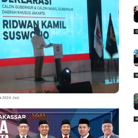
O
M
 2024. (ist)
M