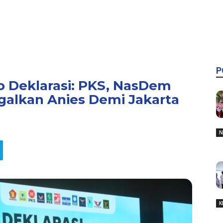
P
 Deklarasi: PKS, NasDem
galkan Anies Demi Jakarta
N
K