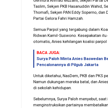
Gerindra Ahmad Muzaini, Sekjen Partai 
Taslim, Sekjen PKB Hasanuddin Wahid, Se
Thomafi, Sekjen PAN Eddy Soperno, dan
Partai Gelora Fahri Hamzah.
Semua Parpol yang tergabung dalam Koal
Ridwan Kamil-Suswono. Kesepakatan itu d
otomatis, Anies kehilangan koalisi parpol
BACA JUGA:
Surya Paloh Minta Anies Baswedan Be
Pencalonannya di Pilgub Jakarta
Untuk diketahui, NasDem, PKB dan PKS pe
Namun dukungan mereka batal, dan Anies 
di sekolah kehidupan.
Sebelumnya, Surya Paloh menyebut, saat
menginstruksikan partainya membatalkan