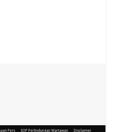
haan Pers
SOP Perlindungan Wartawan
Disclaimer