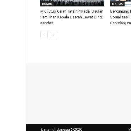
HUKUM
MAROS
MK Tutup Celah Tafsir Pilkada, Usulan
Berkunjung 
Pemilihan Kepala Daerah Lewat DPRD
Sosialisasi 
Kandas
Berkelanjut
© menitindonesia @2020
M