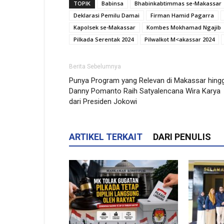
TOPIK
Babinsa
Bhabinkabtimmas se-Makassar
Deklarasi Pemilu Damai
Firman Hamid Pagarra
Kapolsek se-Makassar
Kombes Mokhamad Ngajib
Pilkada Serentak 2024
Pilwalkot M<akassar 2024
Berita Sebelumnya
Punya Program yang Relevan di Makassar hing
Danny Pomanto Raih Satyalencana Wira Karya
dari Presiden Jokowi
ARTIKEL TERKAIT
DARI PENULIS