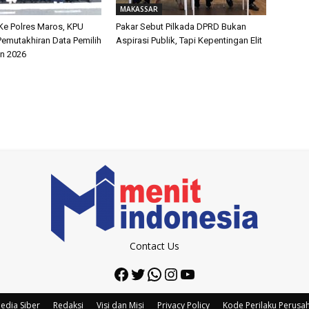
MAKASSAR
Ke Polres Maros, KPU
Pakar Sebut Pilkada DPRD Bukan
Pemutakhiran Data Pemilih
Aspirasi Publik, Tapi Kepentingan Elit
an 2026
Contact Us
Facebook
Twitter
WhatsApp
Instagram
YouTube
edia Siber
Redaksi
Visi dan Misi
Privacy Policy
Kode Perilaku Perusa