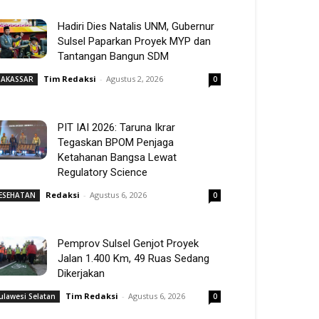
Hadiri Dies Natalis UNM, Gubernur
Sulsel Paparkan Proyek MYP dan
Tantangan Bangun SDM
Tim Redaksi
-
Agustus 2, 2026
AKASSAR
0
PIT IAI 2026: Taruna Ikrar
Tegaskan BPOM Penjaga
Ketahanan Bangsa Lewat
Regulatory Science
Redaksi
-
Agustus 6, 2026
ESEHATAN
0
Pemprov Sulsel Genjot Proyek
Jalan 1.400 Km, 49 Ruas Sedang
Dikerjakan
Tim Redaksi
-
Agustus 6, 2026
ulawesi Selatan
0