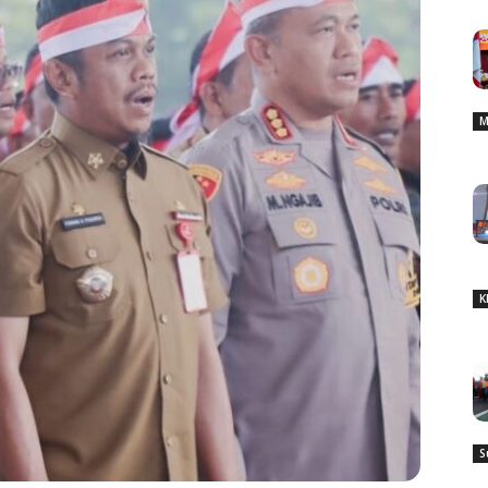
M
K
S