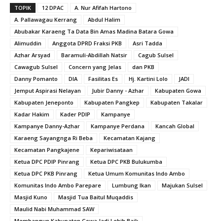
TOPIK
12 DPAC
A. Nur Afifah Hartono
A. Pallawagau Kerrang
Abdul Halim
Abubakar Karaeng Ta Data Bin Amas Madina Batara Gowa
Alimuddin
Anggota DPRD Fraksi PKB
Asri Tadda
Azhar Arsyad
Baramuli-Abdillah Natsir
Cagub Sulsel
Cawagub Sulsel
Concern yang Jelas
dan PKB
Danny Pomanto
DIA
Fasilitas Es
Hj. Kartini Lolo
JADI
Jemput Aspirasi Nelayan
Jubir Danny - Azhar
Kabupaten Gowa
Kabupaten Jeneponto
Kabupaten Pangkep
Kabupaten Takalar
Kadar Hakim
Kader PDIP
Kampanye
Kampanye Danny-Azhar
Kampanye Perdana
Kancah Global
Karaeng Sayangnga Ri Beba
Kecamatan Kajang
Kecamatan Pangkajene
Kepariwisataan
Ketua DPC PDIP Pinrang
Ketua DPC PKB Bulukumba
Ketua DPC PKB Pinrang
Ketua Umum Komunitas Indo Ambo
Komunitas Indo Ambo Parepare
Lumbung Ikan
Majukan Sulsel
Masjid Kuno
Masjid Tua Baitul Muqaddis
Maulid Nabi Muhammad SAW
Membangun Kabupaten Gowa Jadi Lebih Baik