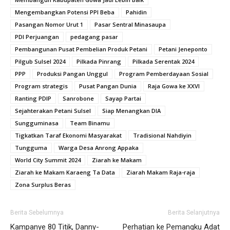
Mengembangkan Potensi PPI Beba
Pahidin
Pasangan Nomor Urut 1
Pasar Sentral Minasaupa
PDI Perjuangan
pedagang pasar
Pembangunan Pusat Pembelian Produk Petani
Petani Jeneponto
Pilgub Sulsel 2024
Pilkada Pinrang
Pilkada Serentak 2024
PPP
Produksi Pangan Unggul
Program Pemberdayaan Sosial
Program strategis
Pusat Pangan Dunia
Raja Gowa ke XXVl
Ranting PDIP
Sanrobone
Sayap Partai
Sejahterakan Petani Sulsel
Siap Menangkan DIA
Sungguminasa
Team Binamu
Tigkatkan Taraf Ekonomi Masyarakat
Tradisional Nahdiyin
Tungguma
Warga Desa Anrong Appaka
World City Summit 2024
Ziarah ke Makam
Ziarah ke Makam Karaeng Ta Data
Ziarah Makam Raja-raja
Zona Surplus Beras
Berita Sebelumnya
Berita Selanjutnya
Kampanye 80 Titik, Danny-
Perhatian ke Pemangku Adat