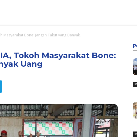
oh Masyarakat Bone: Jangan Takut yang Banyak...
P
DIA, Tokoh Masyarakat Bone:
nyak Uang
M
M