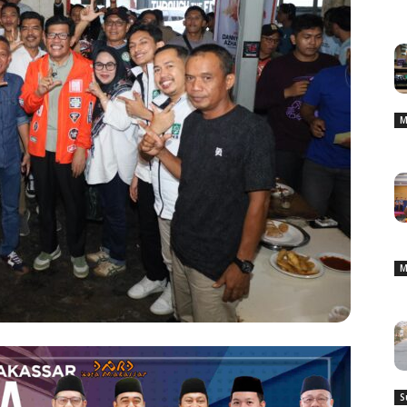
M
M
S