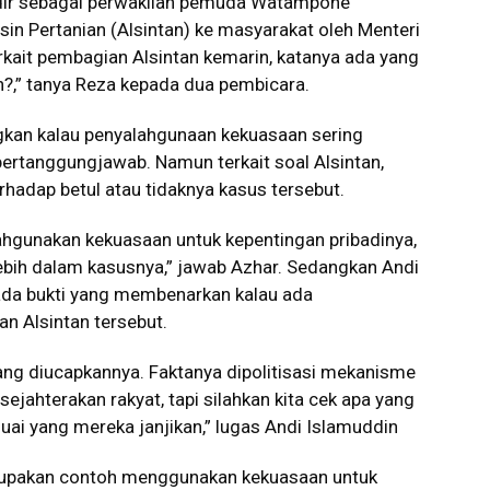
hadir sebagai perwakilan pemuda Watampone
n Pertanian (Alsintan) ke masyarakat oleh Menteri
erkait pembagian Alsintan kemarin, katanya ada yang
n?,” tanya Reza kepada dua pembicara.
kan kalau penyalahgunaan kekuasaan sering
ertanggungjawab. Namun terkait soal Alsintan,
erhadap betul atau tidaknya kasus tersebut.
gunakan kekuasaan untuk kepentingan pribadinya,
i lebih dalam kasusnya,” jawab Azhar. Sedangkan Andi
da bukti yang membenarkan kalau ada
n Alsintan tersebut.
yang diucapkannya. Faktanya dipolitisasi mekanisme
jahterakan rakyat, tapi silahkan kita cek apa yang
suai yang mereka janjikan,” lugas Andi Islamuddin
rupakan contoh menggunakan kekuasaan untuk