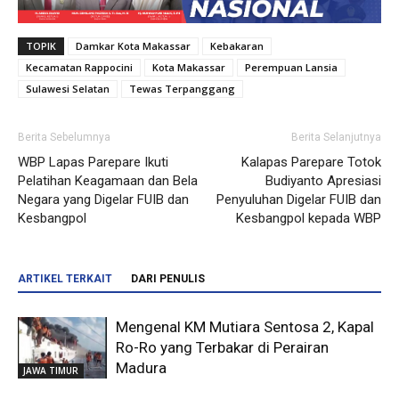
TOPIK
Damkar Kota Makassar
Kebakaran
Kecamatan Rappocini
Kota Makassar
Perempuan Lansia
Sulawesi Selatan
Tewas Terpanggang
Berita Sebelumnya
Berita Selanjutnya
WBP Lapas Parepare Ikuti
Kalapas Parepare Totok
Pelatihan Keagamaan dan Bela
Budiyanto Apresiasi
Negara yang Digelar FUIB dan
Penyuluhan Digelar FUIB dan
Kesbangpol
Kesbangpol kepada WBP
ARTIKEL TERKAIT
DARI PENULIS
Mengenal KM Mutiara Sentosa 2, Kapal
Ro-Ro yang Terbakar di Perairan
Madura
JAWA TIMUR