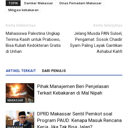
TOPIK
Damkar Makassar
Dinas Pemadam Makassar
Mitigasi kebakaran
Berita Sebelumnya
Berita Selanjutnya
Mahasiswa Palestina Ungkap
Jelang Musda PAN Sulsel,
Terima Kasih untuk Prabowo,
Pengamat: Sosok Chaidir
Bisa Kuliah Kedokteran Gratis
Syam Paling Layak Gantikan
di Unhan
Ashabul Kahfi
ARTIKEL TERKAIT
DARI PENULIS
Pihak Manajemen Beri Penjelasan
Terkait Kebakaran di Mal Nipah
MAKASSAR
DPRD Makassar Sentil Pemkot soal
Program PAUD: Kenapa Masuk Rencana
Kerja Jika Tak Bisa Jalan?
MAKASSAR