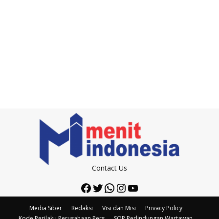
Contact Us
Facebook
Twitter
WhatsApp
Instagram
YouTube
Media Siber
Redaksi
Visi dan Misi
Privacy Policy
Kode Perilaku Perusahaan Pers
SOP Perlindungan Wartawan