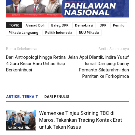
TOPIK
Ahmad Doli
Baleg DPR
Demokrasi
DPR
Pemilu
Pilkada Langsung
Politik Indonesia
RUU Pilkada
Berita Sebelumnya
Berita Selanjutnya
Dari Antropologi hingga Retina:
Jelan Appi Dilantik, Indira Yusuf
4 Guru Besar Baru Unhas Siap
Ismail Dampingi Danny
Berkontribusi
Pomanto Silaturahmi dan
Pamitan ke Forkopimda
ARTIKEL TERKAIT
DARI PENULIS
Wamenkes Tinjau Skrining TBC di
Maros, Tekankan Tracing Kontak Erat
untuk Tekan Kasus
NASIONAL