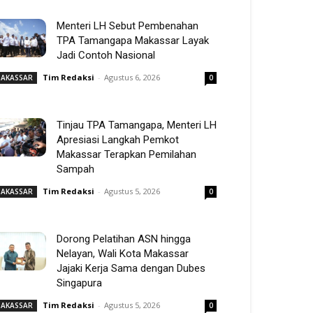
Menteri LH Sebut Pembenahan
TPA Tamangapa Makassar Layak
Jadi Contoh Nasional
Tim Redaksi
-
Agustus 6, 2026
AKASSAR
0
Tinjau TPA Tamangapa, Menteri LH
Apresiasi Langkah Pemkot
Makassar Terapkan Pemilahan
Sampah
Tim Redaksi
-
Agustus 5, 2026
AKASSAR
0
Dorong Pelatihan ASN hingga
Nelayan, Wali Kota Makassar
Jajaki Kerja Sama dengan Dubes
Singapura
Tim Redaksi
-
Agustus 5, 2026
AKASSAR
0