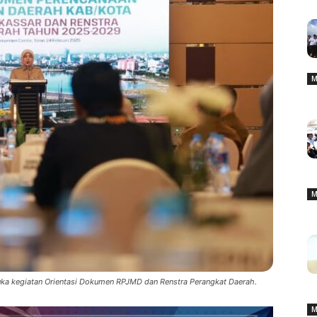
M
M
uka kegiatan Orientasi Dokumen RPJMD dan Renstra Perangkat Daerah.
M