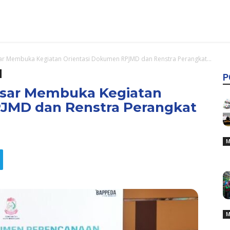
ar Membuka Kegiatan Orientasi Dokumen RPJMD dan Renstra Perangkat...
P
ssar Membuka Kegiatan
JMD dan Renstra Perangkat
M
M