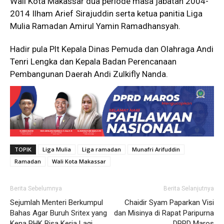
Wali Kota Makassar dua periode masa jabatan 2004-
2014 Ilham Arief Sirajuddin serta ketua panitia Liga
Mulia Ramadan Amirul Yamin Ramadhansyah.
Hadir pula Plt Kepala Dinas Pemuda dan Olahraga Andi
Tenri Lengka dan Kepala Badan Perencanaan
Pembangunan Daerah Andi Zulkifly Nanda.
TOPIK
Liga Mulia
Liga ramadan
Munafri Arifuddin
Ramadan
Wali Kota Makassar
Berita Sebelumnya
Berita Selanjutnya
Sejumlah Menteri Berkumpul
Chaidir Syam Paparkan Visi
Bahas Agar Buruh Sritex yang
dan Misinya di Rapat Paripurna
Kena PHK Bisa Kerja Lagi
DPRD Maros