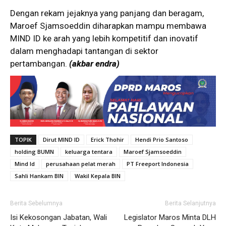
Dengan rekam jejaknya yang panjang dan beragam,
Maroef Sjamsoeddin diharapkan mampu membawa
MIND ID ke arah yang lebih kompetitif dan inovatif
dalam menghadapi tantangan di sektor
pertambangan.
(akbar endra)
TOPIK
Dirut MIND ID
Erick Thohir
Hendi Prio Santoso
holding BUMN
keluarga tentara
Maroef Sjamsoeddin
Mind Id
perusahaan pelat merah
PT Freeport Indonesia
Sahli Hankam BIN
Wakil Kepala BIN
Berita Sebelumnya
Berita Selanjutnya
Isi Kekosongan Jabatan, Wali
Legislator Maros Minta DLH