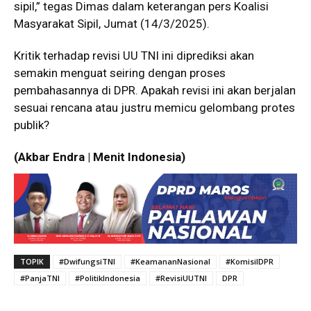
sipil,” tegas Dimas dalam keterangan pers Koalisi
Masyarakat Sipil, Jumat (14/3/2025).
Kritik terhadap revisi UU TNI ini diprediksi akan
semakin menguat seiring dengan proses
pembahasannya di DPR. Apakah revisi ini akan berjalan
sesuai rencana atau justru memicu gelombang protes
publik?
(Akbar Endra | Menit Indonesia)
TOPIK
#DwifungsiTNI
#KeamananNasional
#KomisiIDPR
#PanjaTNI
#PolitikIndonesia
#RevisiUUTNI
DPR