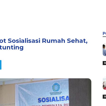
P
t Sosialisasi Rumah Sehat,
tunting
M
M