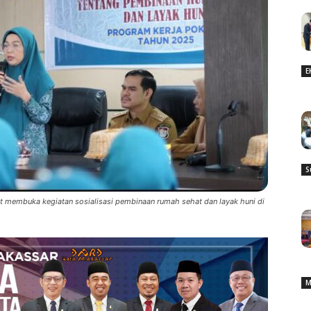
E
S
t membuka kegiatan sosialisasi pembinaan rumah sehat dan layak huni di
M