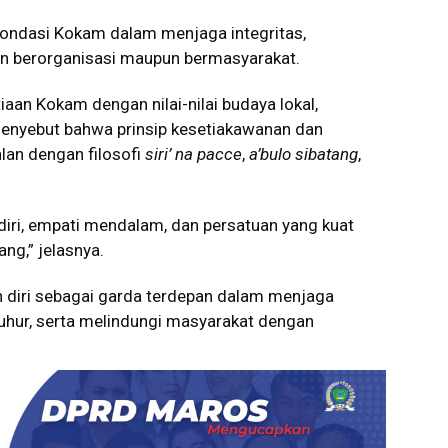
 fondasi Kokam dalam menjaga integritas,
pan berorganisasi maupun bermasyarakat.
aan Kokam dengan nilai-nilai budaya lokal,
menyebut bahwa prinsip kesetiakawanan dan
alan dengan filosofi
siri’ na pacce
,
a’bulo sibatang
,
diri, empati mendalam, dan persatuan yang kuat
ng,” jelasnya.
n diri sebagai garda terdepan dalam menjaga
luhur, serta melindungi masyarakat dengan