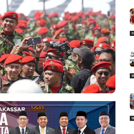
H
M
M