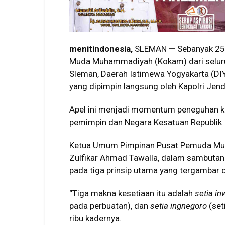
menitindonesia,
SLEMAN
—
Sebanyak 25
Muda Muhammadiyah (Kokam) dari seluru
Sleman, Daerah Istimewa Yogyakarta (DIY
yang dipimpin langsung oleh Kapolri Jend
Apel ini menjadi momentum peneguhan 
pemimpin dan Negara Kesatuan Republik 
Ketua Umum Pimpinan Pusat Pemuda Muh
Zulfikar Ahmad Tawalla, dalam sambuta
pada tiga prinsip utama yang tergambar 
“Tiga makna kesetiaan itu adalah
setia i
pada perbuatan), dan
setia ingnegoro
(set
ribu kadernya.