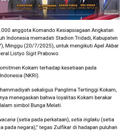
.000 anggota Komando Kesiapsiagaan Angkatan
h Indonesia memadati Stadion Tridadi, Kabupaten
), Minggu (20/7/2025), untuk mengikuti Apel Akbar
eral Listyo Sigit Prabowo.
komitmen Kokam terhadap kesetiaan pada
Indonesia (NKRI).
ammadiyah sekaligus Panglima Tertinggi Kokam,
nnya menegaskan bahwa loyalitas Kokam berakar
dalam simbol Bunga Melati.
nwacana
(setia pada perkataan),
setia inglaku
(setia
ia pada negara),” tegas Zulfikar di hadapan puluhan