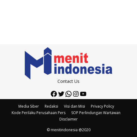
Contact Us
Facebook
Twitter
WhatsApp
Instagram
YouTube
Media Siber
Redaksi
Visi dan Misi
Privacy Policy
Kode Perilaku Perusahaan Pers
SOP Perlindungan Wartawan
Disclaimer
© menitindonesia @2020