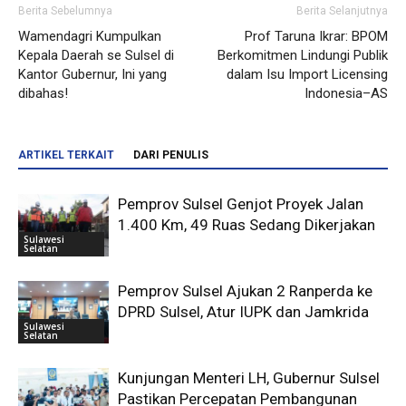
Berita Sebelumnya
Berita Selanjutnya
Wamendagri Kumpulkan
Prof Taruna Ikrar: BPOM
Kepala Daerah se Sulsel di
Berkomitmen Lindungi Publik
Kantor Gubernur, Ini yang
dalam Isu Import Licensing
dibahas!
Indonesia–AS
ARTIKEL TERKAIT
DARI PENULIS
Pemprov Sulsel Genjot Proyek Jalan
1.400 Km, 49 Ruas Sedang Dikerjakan
Sulawesi
Selatan
Pemprov Sulsel Ajukan 2 Ranperda ke
DPRD Sulsel, Atur IUPK dan Jamkrida
Sulawesi
Selatan
Kunjungan Menteri LH, Gubernur Sulsel
Pastikan Percepatan Pembangunan