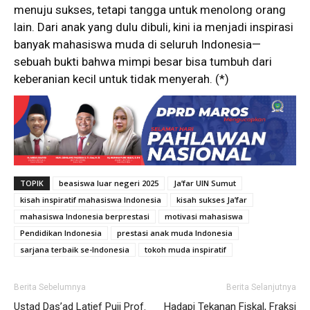
menuju sukses, tetapi tangga untuk menolong orang
lain. Dari anak yang dulu dibuli, kini ia menjadi inspirasi
banyak mahasiswa muda di seluruh Indonesia—
sebuah bukti bahwa mimpi besar bisa tumbuh dari
keberanian kecil untuk tidak menyerah. (*)
TOPIK
beasiswa luar negeri 2025
Ja’far UIN Sumut
kisah inspiratif mahasiswa Indonesia
kisah sukses Ja’far
mahasiswa Indonesia berprestasi
motivasi mahasiswa
Pendidikan Indonesia
prestasi anak muda Indonesia
sarjana terbaik se-Indonesia
tokoh muda inspiratif
Berita Sebelumnya
Berita Selanjutnya
Ustad Das’ad Latief Puji Prof.
Hadapi Tekanan Fiskal, Fraksi