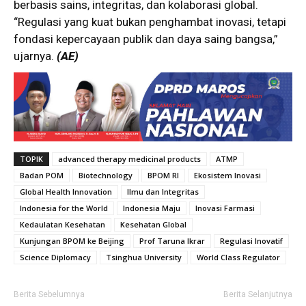
berbasis sains, integritas, dan kolaborasi global.
“Regulasi yang kuat bukan penghambat inovasi, tetapi
fondasi kepercayaan publik dan daya saing bangsa,”
ujarnya.
(AE)
TOPIK
advanced therapy medicinal products
ATMP
Badan POM
Biotechnology
BPOM RI
Ekosistem Inovasi
Global Health Innovation
Ilmu dan Integritas
Indonesia for the World
Indonesia Maju
Inovasi Farmasi
Kedaulatan Kesehatan
Kesehatan Global
Kunjungan BPOM ke Beijing
Prof Taruna Ikrar
Regulasi Inovatif
Science Diplomacy
Tsinghua University
World Class Regulator
Berita Sebelumnya
Berita Selanjutnya