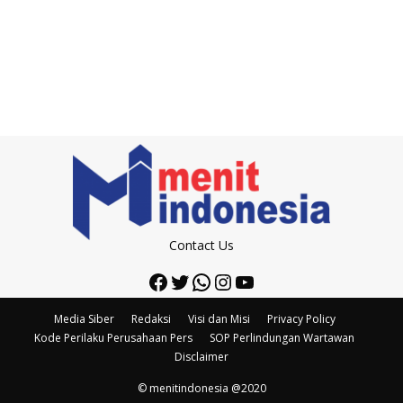
Contact Us
Facebook
Twitter
WhatsApp
Instagram
YouTube
Media Siber
Redaksi
Visi dan Misi
Privacy Policy
Kode Perilaku Perusahaan Pers
SOP Perlindungan Wartawan
Disclaimer
© menitindonesia @2020