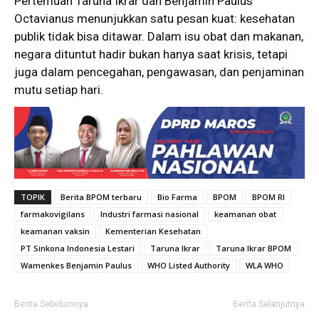
Pertemuan Taruna Ikrar dan Benjamin Paulus
Octavianus menunjukkan satu pesan kuat: kesehatan
publik tidak bisa ditawar. Dalam isu obat dan makanan,
negara dituntut hadir bukan hanya saat krisis, tetapi
juga dalam pencegahan, pengawasan, dan penjaminan
mutu setiap hari.
TOPIK
Berita BPOM terbaru
Bio Farma
BPOM
BPOM RI
farmakovigilans
Industri farmasi nasional
keamanan obat
keamanan vaksin
Kementerian Kesehatan
PT Sinkona Indonesia Lestari
Taruna Ikrar
Taruna Ikrar BPOM
Wamenkes Benjamin Paulus
WHO Listed Authority
WLA WHO
Berita Sebelumnya
Berita Selanjutnya