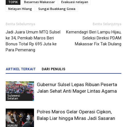
TOPIK
Basarnas Makassar
Evakuasi nelayan
Nelayan Hilang
Sungai Buakkang Gowa
Berita Sebelumnya
Berita Selanjutnya
Jadi Juara Umum MTQ Sulsel
Kemendagri Beri Lampu Hijau,
ke 34, Pemkab Maros Beri
Seleksi Direksi PDAM
Bonus Total Rp 695 Juta ke
Makassar Fix Tak Diulang
Para Pemenang
ARTIKEL TERKAIT
DARI PENULIS
Gubernur Sulsel Lepas Ribuan Peserta
Jalan Sehat Anti Mager Lintas Agama
Sulawesi
Selatan
Polres Maros Gelar Operasi Cipkon,
Balap Liar hingga Miras Jadi Sasaran
HUKUM