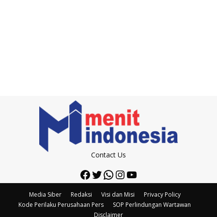
Contact Us
Facebook
Twitter
WhatsApp
Instagram
YouTube
Media Siber
Redaksi
Visi dan Misi
Privacy Policy
Kode Perilaku Perusahaan Pers
SOP Perlindungan Wartawan
Disclaimer