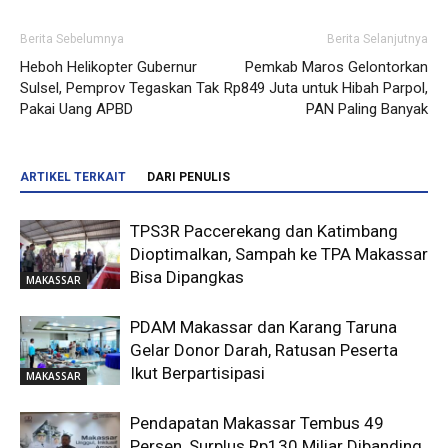
Berita Sebelumnya
Berita Selanjutnya
Heboh Helikopter Gubernur
Pemkab Maros Gelontorkan
Sulsel, Pemprov Tegaskan Tak
Rp849 Juta untuk Hibah Parpol,
Pakai Uang APBD
PAN Paling Banyak
ARTIKEL TERKAIT
DARI PENULIS
TPS3R Paccerekang dan Katimbang
Dioptimalkan, Sampah ke TPA Makassar
Bisa Dipangkas
MAKASSAR
PDAM Makassar dan Karang Taruna
Gelar Donor Darah, Ratusan Peserta
Ikut Berpartisipasi
MAKASSAR
Pendapatan Makassar Tembus 49
Persen, Surplus Rp130 Miliar Dibanding