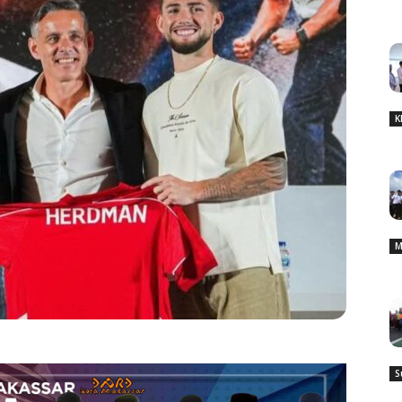
K
M
S