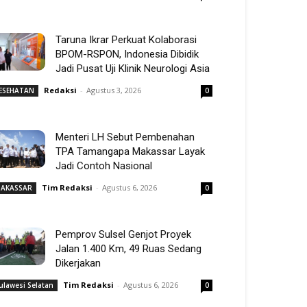
Taruna Ikrar Perkuat Kolaborasi
BPOM-RSPON, Indonesia Dibidik
Jadi Pusat Uji Klinik Neurologi Asia
Redaksi
-
Agustus 3, 2026
ESEHATAN
0
Menteri LH Sebut Pembenahan
TPA Tamangapa Makassar Layak
Jadi Contoh Nasional
Tim Redaksi
-
Agustus 6, 2026
AKASSAR
0
Pemprov Sulsel Genjot Proyek
Jalan 1.400 Km, 49 Ruas Sedang
Dikerjakan
Tim Redaksi
-
Agustus 6, 2026
ulawesi Selatan
0