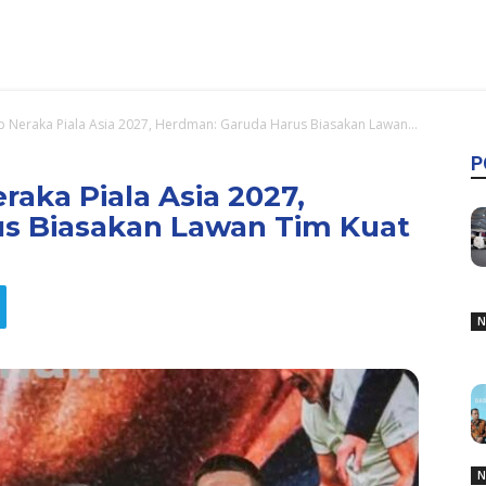
 Neraka Piala Asia 2027, Herdman: Garuda Harus Biasakan Lawan...
P
aka Piala Asia 2027,
s Biasakan Lawan Tim Kuat
N
N