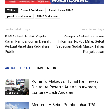
TOPIK
Dinas PEndidikan
Pembukaan SPMB
pemkot makassar
SPMB Makassar
Berita Sebelumnya
Berita Selanjutnya
ICMI Sulsel Bentuk Majelis
Pemprov Sulsel Luruskan
Kajian Pembangunan Daerah,
Informasi Rp705 Miliar, Sebut
Perkuat Riset dan Kebijakan
Sebagian Sudah Masuk Tahap
Publik
Penyelesaian
ARTIKEL TERKAIT
DARI PENULIS
Kominfo Makassar Tunjukkan Inovasi
Digital ke Peserta Australia Awards,
Lontara+ Jadi Andalan
MAKASSAR
Menteri LH Sebut Pembenahan TPA