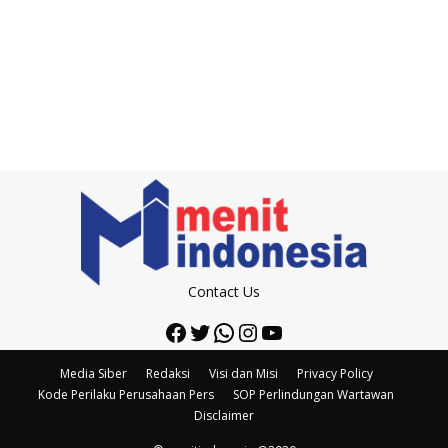
Contact Us
Facebook
Twitter
WhatsApp
Instagram
YouTube
Media Siber
Redaksi
Visi dan Misi
Privacy Policy
Kode Perilaku Perusahaan Pers
SOP Perlindungan Wartawan
Disclaimer