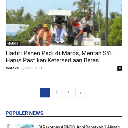
MAROS
Hadiri Panen Padi di Maros, Mentan SYL:
Harus Pastikan Ketersediaan Beras...
Redaksi
-
Juni 23, 2023
0
1
2
3
POPULER NEWS
Di Rakornas APINDO, Appi Beberkan 3 Alasan