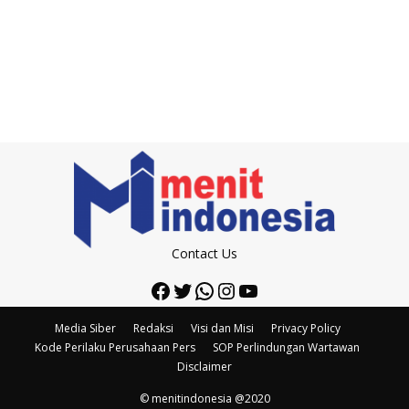
Contact Us
Facebook
Twitter
WhatsApp
Instagram
YouTube
Media Siber
Redaksi
Visi dan Misi
Privacy Policy
Kode Perilaku Perusahaan Pers
SOP Perlindungan Wartawan
Disclaimer
© menitindonesia @2020