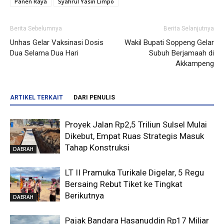
Panen Raya
Syahrul Yasin Limpo
Berita Sebelumnya
Berita Selanjutnya
Unhas Gelar Vaksinasi Dosis
Wakil Bupati Soppeng Gelar
Dua Selama Dua Hari
Subuh Berjamaah di
Akkampeng
ARTIKEL TERKAIT
DARI PENULIS
Proyek Jalan Rp2,5 Triliun Sulsel Mulai
Dikebut, Empat Ruas Strategis Masuk
Tahap Konstruksi
DAERAH
LT II Pramuka Turikale Digelar, 5 Regu
Bersaing Rebut Tiket ke Tingkat
Berikutnya
DAERAH
Pajak Bandara Hasanuddin Rp17 Miliar