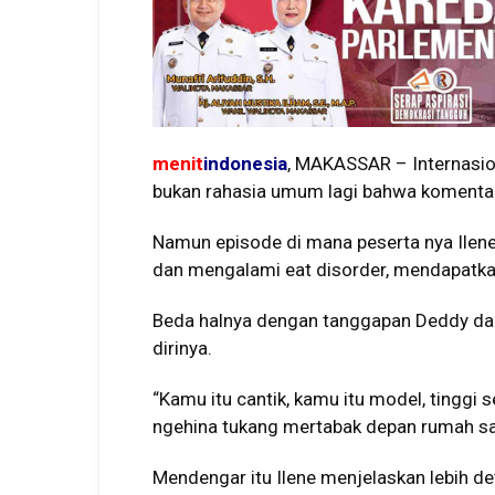
menit
indonesia
, MAKASSAR – Internasiona
bukan rahasia umum lagi bahwa komentar k
Namun episode di mana peserta nya Ilene 
dan mengalami eat disorder, mendapatkan
Beda halnya dengan tanggapan Deddy da
dirinya.
“Kamu itu cantik, kamu itu model, tinggi s
ngehina tukang mertabak depan rumah sa
Mendengar itu Ilene menjelaskan lebih det