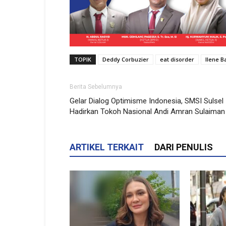
TOPIK
Deddy Corbuzier
eat disorder
Ilene Ba
Berita Sebelumnya
Gelar Dialog Optimisme Indonesia, SMSI Sulsel
Hadirkan Tokoh Nasional Andi Amran Sulaiman
ARTIKEL TERKAIT
DARI PENULIS