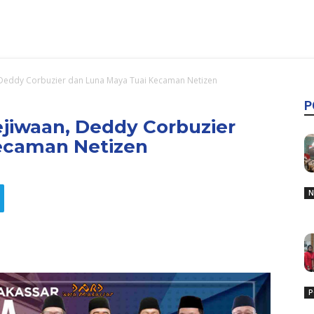
 Deddy Corbuzier dan Luna Maya Tuai Kecaman Netizen
P
jiwaan, Deddy Corbuzier
ecaman Netizen
N
P