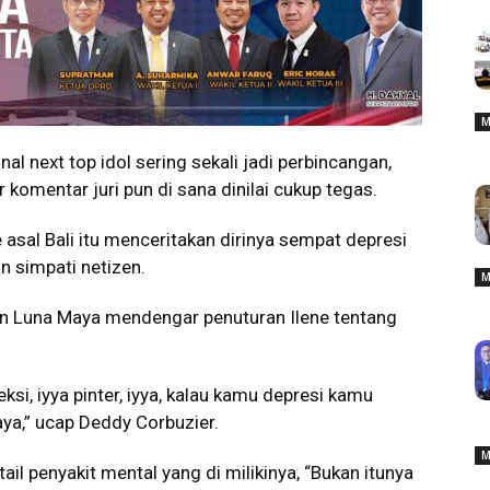
M
l next top idol sering sekali jadi perbincangan,
omentar juri pun di sana dinilai cukup tegas.
asal Bali itu menceritakan dirinya sempat depresi
 simpati netizen.
M
n Luna Maya mendengar penuturan Ilene tentang
eksi, iyya pinter, iyya, kalau kamu depresi kamu
ya,” ucap Deddy Corbuzier.
M
ail penyakit mental yang di milikinya, “Bukan itunya