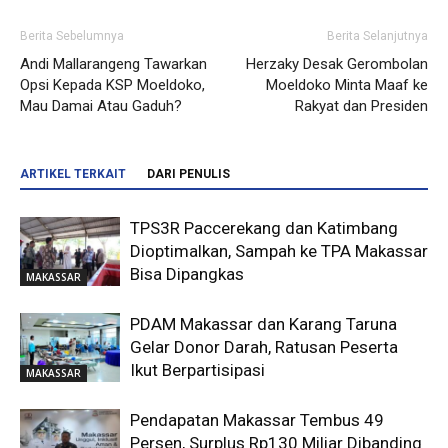
Berita Sebelumnya
Berita Selanjutnya
Andi Mallarangeng Tawarkan
Herzaky Desak Gerombolan
Opsi Kepada KSP Moeldoko,
Moeldoko Minta Maaf ke
Mau Damai Atau Gaduh?
Rakyat dan Presiden
ARTIKEL TERKAIT
DARI PENULIS
TPS3R Paccerekang dan Katimbang
Dioptimalkan, Sampah ke TPA Makassar
Bisa Dipangkas
MAKASSAR
PDAM Makassar dan Karang Taruna
Gelar Donor Darah, Ratusan Peserta
Ikut Berpartisipasi
MAKASSAR
Pendapatan Makassar Tembus 49
Persen, Surplus Rp130 Miliar Dibanding