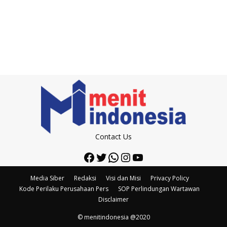
Contact Us
Facebook
Twitter
WhatsApp
Instagram
YouTube
Media Siber
Redaksi
Visi dan Misi
Privacy Policy
Kode Perilaku Perusahaan Pers
SOP Perlindungan Wartawan
Disclaimer
© menitindonesia @2020