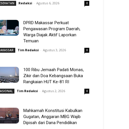
Redaksi
-
Agustus 6, 2026
ESEHATAN
0
DPRD Makassar Perkuat
Pengawasan Program Daerah,
Warga Diajak Aktif Laporkan
Temuan
Tim Redaksi
-
Agustus 3, 2026
AKASSAR
0
100 Ribu Jemaah Padati Monas,
Zikir dan Doa Kebangsaan Buka
Rangkaian HUT Ke-81 RI
Tim Redaksi
-
Agustus 2, 2026
ASIONAL
0
Mahkamah Konstitusi Kabulkan
Gugatan, Anggaran MBG Wajib
Dipisah dari Dana Pendidikan