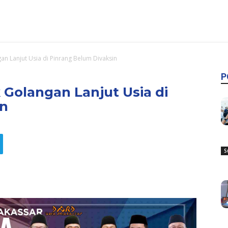
an Lanjut Usia di Pinrang Belum Divaksin
P
 Golangan Lanjut Usia di
in
S