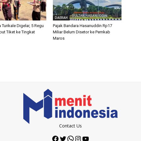
DAERAH
a Turikale Digelar, 5 Regu
Pajak Bandara Hasanuddin Rp17
ut Tiket ke Tingkat
Miliar Belum Disetor ke Pemkab
Maros
Contact Us
Facebook
Twitter
WhatsApp
Instagram
YouTube