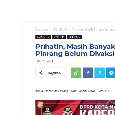
Beranda
COVID-19
Prihatin, Masih Banyak Golang
COVID-19
DAERAH
PINRANG
Prihatin, Masih Banyak
Pinrang Belum Divaks
Mei 27, 2021
Bagikan
Kadis Kesehatan Pinrang, Dyah Puspita Dewi. (Foto: Ist)