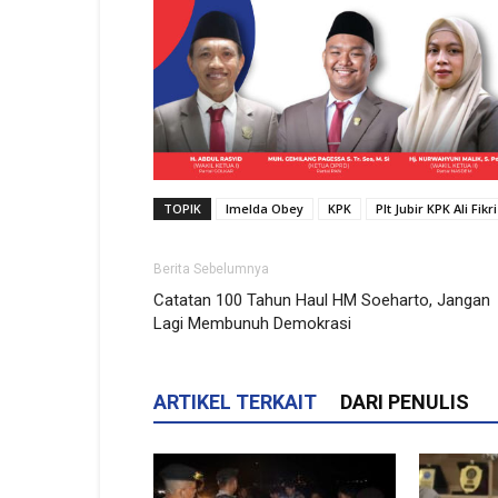
TOPIK
Imelda Obey
KPK
Plt Jubir KPK Ali Fikri
Berita Sebelumnya
Catatan 100 Tahun Haul HM Soeharto, Jangan
Lagi Membunuh Demokrasi
ARTIKEL TERKAIT
DARI PENULIS