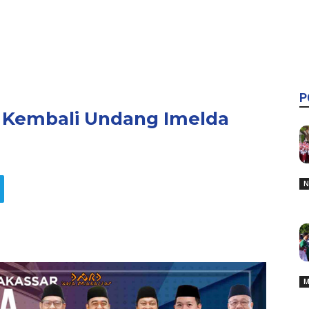
P
K Kembali Undang Imelda
N
M