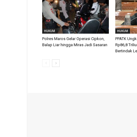
HUKUM
HUKUM
Polres Maros Gelar Operasi Cipkon,
PPATK Ungka
Balap Liar hingga Miras Jadi Sasaran
Rp86,8 Trili
Bertindak L