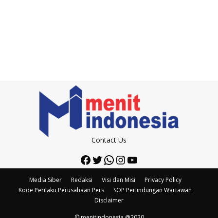
Contact Us
Facebook
Twitter
WhatsApp
Instagram
YouTube
Media Siber
Redaksi
Visi dan Misi
Privacy Policy
Kode Perilaku Perusahaan Pers
SOP Perlindungan Wartawan
Disclaimer
© menitindonesia @2020