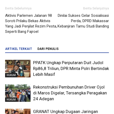
Berita Sebelumnya
Berita Selanjutnya
Aktivis Parlemen Jalanan 98
Dinilai Sukses Gelar Sosialisasi
Soroti Prilaku Bekas Aktivis
Perda, DPRD Makassar
Yang Jadi Penjilat Rezim Pesta,
Kebanjiran Tamu Studi Banding
Seperti Bang Fajroel
ARTIKEL TERKAIT
DARI PENULIS
PPATK Ungkap Perputaran Duit Judol
Rp86,8 Triliun, DPR Minta Polri Bertindak
Lebih Masif
HUKUM
Rekonstruksi Pembunuhan Driver Ojol
di Maros Digelar, Tersangka Peragakan
24 Adegan
HUKUM
GRANAT Ungkap Dugaan Jaringan