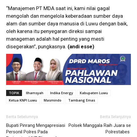
“Manajemen PT MDA saat ini, kami nilai gagal
mengolah dan mengelola keberadaan sumber daya
alam dan sumber daya manusia di Luwu dengan baik,
oleh karena itu penyegaran direksi sampai
manageman adalah hal penting yang mesti
disegerakan”, pungkasnya.
(andi esse)
TOPIK
Ilhamsyah
Indika Energy
Kabupaten Luwu
Ketua KNPI Luwu
Masmindo
Tambang Emas
Berita Sebelumnya
Berita Selanjutnya
Bupati Pinrang Mengapresiasi
Polsek Manggala Raih Juara se
Personil Polres Pada
Polrestabes