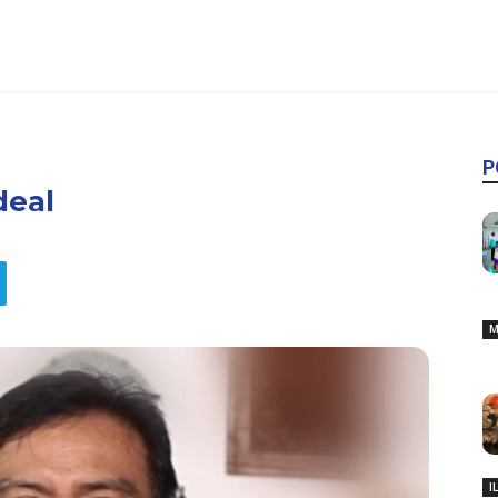
P
Ideal
M
I