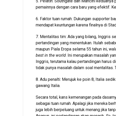
5. Pelatih: Southgate dan Mancini keduanya
pemainnya dengan cara baru yang efektif. 
6. Faktor tuan rumah: Dukungan supporter ba
mendapat keuntungan karena finalnya di Sta
7. Mentalitas tim: Ada yang bilang, Inggris
pertandingan yang menentukan. Itulah sebabny
maupun Piala Eropa selama 55 tahun ini, wa
best in the world
. Ini merupakan masalah yan
Inggris, terutama kalau pertandingan harus di
tidak punya masalah dalam soal mentalitas. 
8. Adu penalti: Merujuk ke poin 8, Italia sed
gawang Italia.
Secara total, kans kemenangan pada dasarny
sebagai tuan rumah. Apalagi jika mereka ber
juga lebih berpeluang untuk menang jika tanpa
Apapun, ini pertandingan akan menarik.
So, l