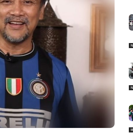
N
N
M