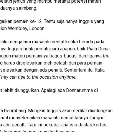
 pelatih jenius yang mampu meramu potensi materi
Keduanya seimbang.
gaikan pemain ke-12. Tentu saja hanya Inggris yang
dion Wembley, London.
 selalu mengalami masalah mental ketika berada pada
a Inggris tidak pernah juara apapun, baik Piala Dunia
laupun materi pemainnya bagus-bagus, dan liganya
the
g harus diselesaikan oleh pelatih dan para pemain
selesaikan dengan adu penalti. Sementara itu, Italia
T
hey can rise to the occasion anytime.
ikit lebih diunggulkan. Apalagi ada Donnarumma di
a berimbang. Mungkin Inggris akan sedikit diuntungkan
hasil menyelesaikan masalah mentalitasnya. Inggris
 adu penalti. Tapi ini sekedar analisis di atas kertas.
et the game begins, may the best wins.