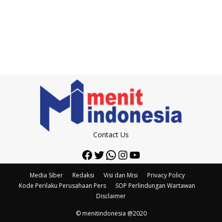
Contact Us
Facebook
Twitter
WhatsApp
Instagram
YouTube
Media Siber
Redaksi
Visi dan Misi
Privacy Policy
Kode Perilaku Perusahaan Pers
SOP Perlindungan Wartawan
Disclaimer
© menitindonesia @2020