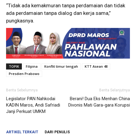
“Tidak ada kemakmuran tanpa perdamaian dan tidak
ada perdamaian tanpa dialog dan kerja sama,”
pungkasnya.
TOPIK
Filipina
Konflit timur tengah
KTT Asean 48
Presdien Prabowo
Berita Sebelumnya
Berita Selanjutnya
Legislator PAN Nahkodai
Berani! Dua Eks Menhan China
KADIN Maros, Andi Safriadi
Divonis Mati Gara-gara Korupsi
Janji Perkuat UMKM
ARTIKEL TERKAIT
DARI PENULIS