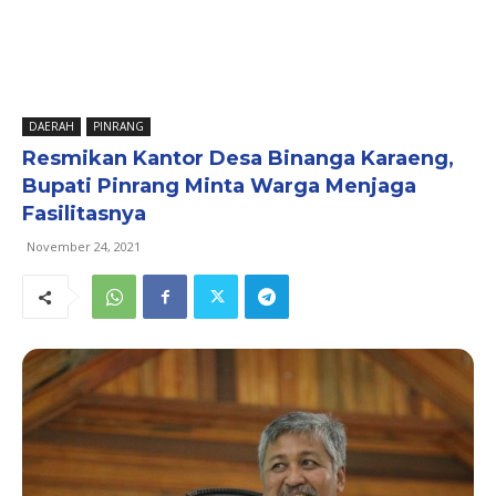
DAERAH
PINRANG
Resmikan Kantor Desa Binanga Karaeng,
Bupati Pinrang Minta Warga Menjaga
Fasilitasnya
November 24, 2021