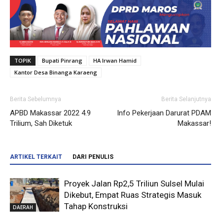
TOPIK
Bupati Pinrang
HA Irwan Hamid
Kantor Desa Binanga Karaeng
Berita Sebelumnya
Berita Selanjutnya
APBD Makassar 2022 4.9
Info Pekerjaan Darurat PDAM
Trilium, Sah Diketuk
Makassar!
ARTIKEL TERKAIT
DARI PENULIS
Proyek Jalan Rp2,5 Triliun Sulsel Mulai
Dikebut, Empat Ruas Strategis Masuk
Tahap Konstruksi
DAERAH