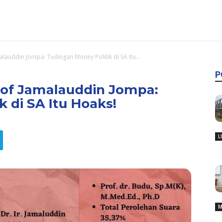
alauddin Jompa: Tudingan Money Politik di SA Itu...
P
Prof Jamalauddin Jompa:
 di SA Itu Hoaks!
L
M