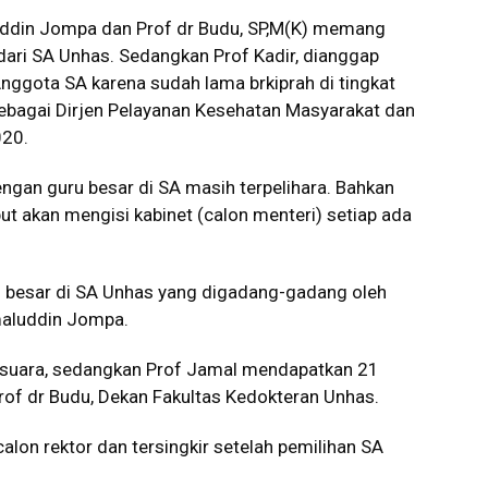
uddin Jompa dan Prof dr Budu, SP,M(K) memang
ari SA Unhas. Sedangkan Prof Kadir, dianggap
nggota SA karena sudah lama brkiprah di tingkat
sebagai Dirjen Pelayanan Kesehatan Masyarakat dan
020.
gan guru besar di SA masih terpelihara. Bahkan
t akan mengisi kabinet (calon menteri) setiap ada
u besar di SA Unhas yang digadang-gadang oleh
amaluddin Jompa.
h suara, sedangkan Prof Jamal mendapatkan 21
rof dr Budu, Dekan Fakultas Kedokteran Unhas.
alon rektor dan tersingkir setelah pemilihan SA