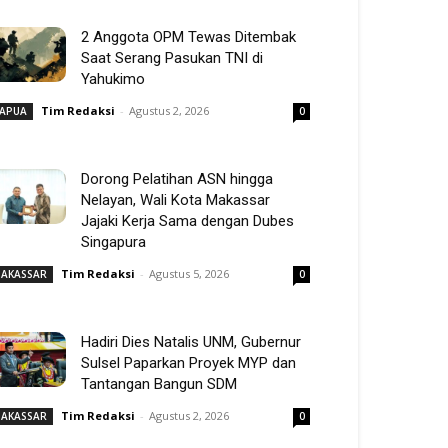
2 Anggota OPM Tewas Ditembak
Saat Serang Pasukan TNI di
Yahukimo
Tim Redaksi
-
Agustus 2, 2026
APUA
0
Dorong Pelatihan ASN hingga
Nelayan, Wali Kota Makassar
Jajaki Kerja Sama dengan Dubes
Singapura
Tim Redaksi
-
Agustus 5, 2026
AKASSAR
0
Hadiri Dies Natalis UNM, Gubernur
Sulsel Paparkan Proyek MYP dan
Tantangan Bangun SDM
Tim Redaksi
-
Agustus 2, 2026
AKASSAR
0