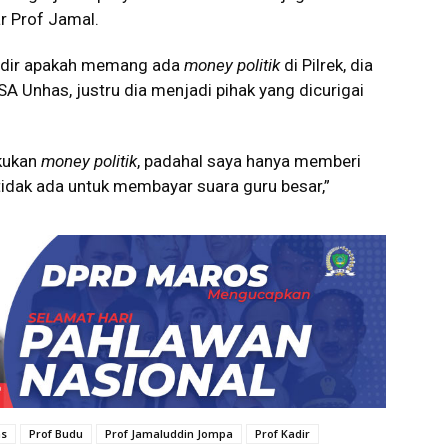
r Prof Jamal.
Kadir apakah memang ada
money politik
di Pilrek, dia
 Unhas, justru dia menjadi pihak yang dicurigai
akukan
money politik
, padahal saya hanya memberi
 tidak ada untuk membayar suara guru besar,”
as
Prof Budu
Prof Jamaluddin Jompa
Prof Kadir