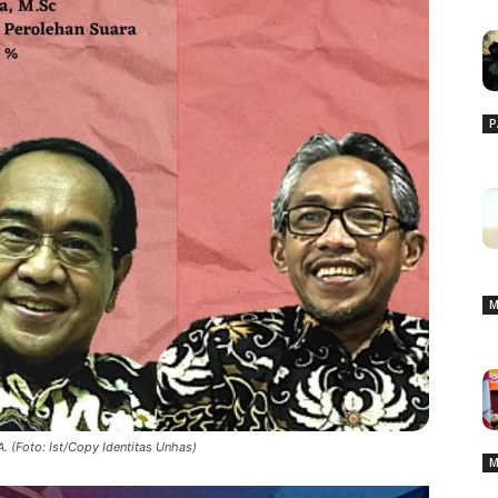
P
M
. (Foto: Ist/Copy Identitas Unhas)
M