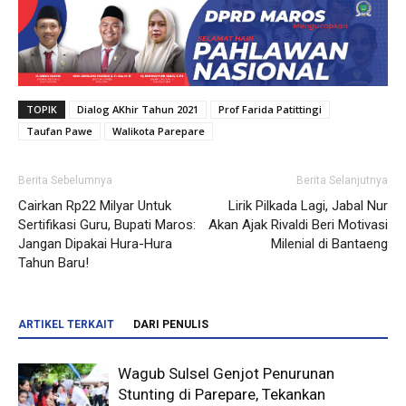
TOPIK
Dialog AKhir Tahun 2021
Prof Farida Patittingi
Taufan Pawe
Walikota Parepare
Berita Sebelumnya
Berita Selanjutnya
Cairkan Rp22 Milyar Untuk
Lirik Pilkada Lagi, Jabal Nur
Sertifikasi Guru, Bupati Maros:
Akan Ajak Rivaldi Beri Motivasi
Jangan Dipakai Hura-Hura
Milenial di Bantaeng
Tahun Baru!
ARTIKEL TERKAIT
DARI PENULIS
Wagub Sulsel Genjot Penurunan
Stunting di Parepare, Tekankan