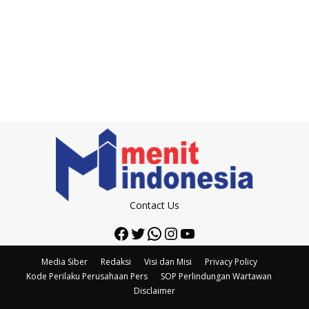
Contact Us
Facebook
Twitter
WhatsApp
Instagram
YouTube
Media Siber
Redaksi
Visi dan Misi
Privacy Policy
Kode Perilaku Perusahaan Pers
SOP Perlindungan Wartawan
Disclaimer