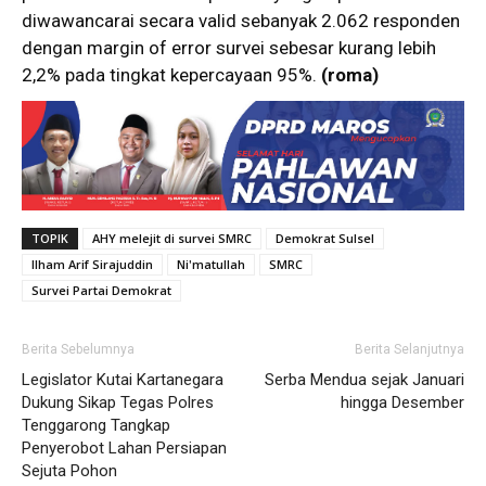
diwawancarai secara valid sebanyak 2.062 responden
dengan margin of error survei sebesar kurang lebih
2,2% pada tingkat kepercayaan 95%.
(roma)
TOPIK
AHY melejit di survei SMRC
Demokrat Sulsel
Ilham Arif Sirajuddin
Ni'matullah
SMRC
Survei Partai Demokrat
Berita Sebelumnya
Berita Selanjutnya
Legislator Kutai Kartanegara
Serba Mendua sejak Januari
Dukung Sikap Tegas Polres
hingga Desember
Tenggarong Tangkap
Penyerobot Lahan Persiapan
Sejuta Pohon