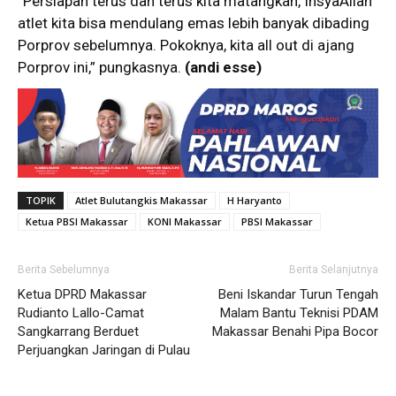
“Persiapan terus dan terus kita matangkan, InsyaAllah
atlet kita bisa mendulang emas lebih banyak dibading
Porprov sebelumnya. Pokoknya, kita all out di ajang
Porprov ini,” pungkasnya.
(andi esse)
TOPIK
Atlet Bulutangkis Makassar
H Haryanto
Ketua PBSI Makassar
KONI Makassar
PBSI Makassar
Berita Sebelumnya
Berita Selanjutnya
Ketua DPRD Makassar
Beni Iskandar Turun Tengah
Rudianto Lallo-Camat
Malam Bantu Teknisi PDAM
Sangkarrang Berduet
Makassar Benahi Pipa Bocor
Perjuangkan Jaringan di Pulau