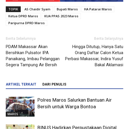
TOPIK
AS Chaidir Syam
Bupati Maros
HA Patarai Maros
Ketua DPRD Maros
KUA PPAS 2023 Maros
Paripurna DPRD Maros
Berita Sebelumnya
Berita Selanjutnya
PDAM Makassar Akan
Hingga Ditutup, Hanya Satu
Bersihkan Pulsator IPA
Orang Daftar Calon Ketua
Panaikang, Imbau Pelanggan
Perbasi Makassar, Indira Yusuf
Segera Tampung Air Bersih
Bakal Aklamasi
ARTIKEL TERKAIT
DARI PENULIS
Polres Maros Salurkan Bantuan Air
Bersih untuk Warga Bontoa
MAROS
BINUS Hadirkan Perpustakaan Digital