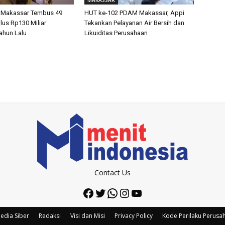
 Makassar Tembus 49
HUT ke-102 PDAM Makassar, Appi
lus Rp130 Miliar
Tekankan Pelayanan Air Bersih dan
ahun Lalu
Likuiditas Perusahaan
Contact Us
Facebook
Twitter
WhatsApp
Instagram
YouTube
edia Siber
Redaksi
Visi dan Misi
Privacy Policy
Kode Perilaku Perusa