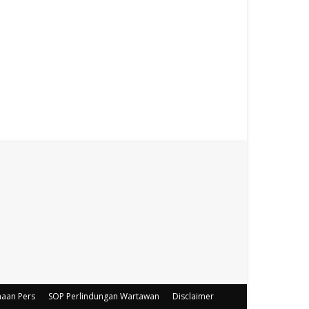
haan Pers
SOP Perlindungan Wartawan
Disclaimer