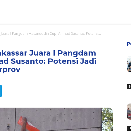
r Juara I Pangdam Hasanuddin Cup, Ahmad Susanto: Potensi...
P
akassar Juara I Pangdam
d Susanto: Potensi Jadi
rprov
S
L