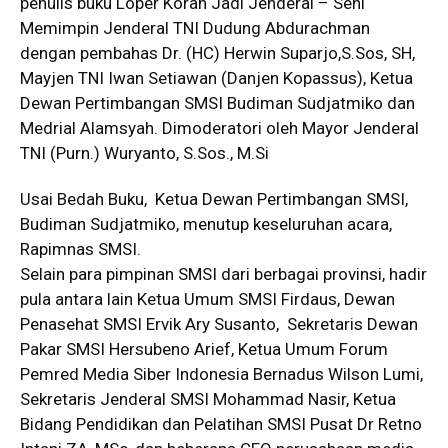
penulis buku Loper Koran Jadi Jenderal – Seni
Memimpin Jenderal TNI Dudung Abdurachman
dengan pembahas Dr. (HC) Herwin Suparjo,S.Sos, SH,
Mayjen TNI Iwan Setiawan (Danjen Kopassus), Ketua
Dewan Pertimbangan SMSI Budiman Sudjatmiko dan
Medrial Alamsyah. Dimoderatori oleh Mayor Jenderal
TNI (Purn.) Wuryanto, S.Sos., M.Si
Usai Bedah Buku, Ketua Dewan Pertimbangan SMSI,
Budiman Sudjatmiko, menutup keseluruhan acara,
Rapimnas SMSI.
Selain para pimpinan SMSI dari berbagai provinsi, hadir
pula antara lain Ketua Umum SMSI Firdaus, Dewan
Penasehat SMSI Ervik Ary Susanto, Sekretaris Dewan
Pakar SMSI Hersubeno Arief, Ketua Umum Forum
Pemred Media Siber Indonesia Bernadus Wilson Lumi,
Sekretaris Jenderal SMSI Mohammad Nasir, Ketua
Bidang Pendidikan dan Pelatihan SMSI Pusat Dr Retno