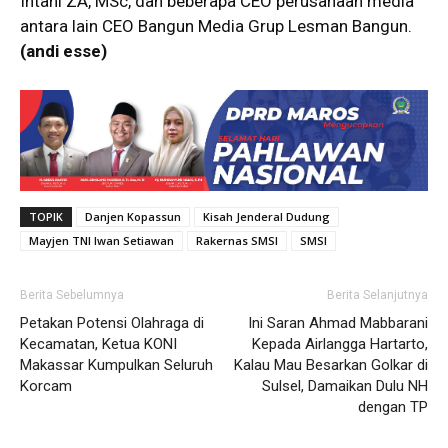
Intani ZA, MSc, dan beberapa CEO perusahaan media
antara lain CEO Bangun Media Grup Lesman Bangun.
(andi esse)
TOPIK
Danjen Kopassun
Kisah Jenderal Dudung
Mayjen TNI Iwan Setiawan
Rakernas SMSI
SMSI
Berita Sebelumnya
Berita Selanjutnya
Petakan Potensi Olahraga di
Ini Saran Ahmad Mabbarani
Kecamatan, Ketua KONI
Kepada Airlangga Hartarto,
Makassar Kumpulkan Seluruh
Kalau Mau Besarkan Golkar di
Korcam
Sulsel, Damaikan Dulu NH
dengan TP