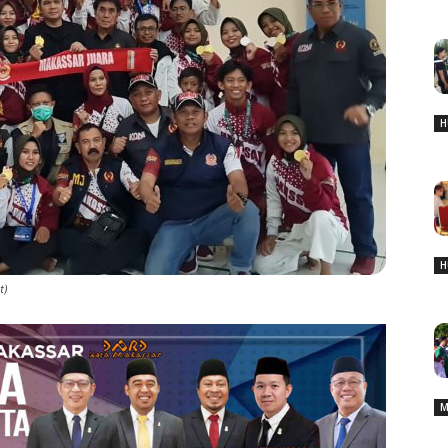
H
H
t)
M