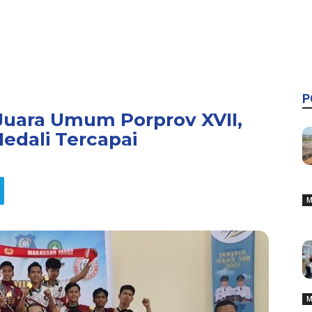
P
uara Umum Porprov XVII,
edali Tercapai
M
M