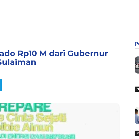
P
ado Rp10 M dari Gubernur
Sulaiman
N
M