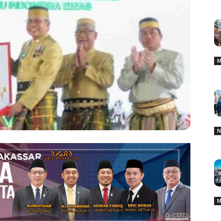
M
N
M