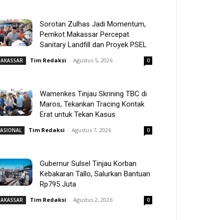
Sorotan Zulhas Jadi Momentum,
Pemkot Makassar Percepat
Sanitary Landfill dan Proyek PSEL
Tim Redaksi
-
Agustus 5, 2026
AKASSAR
0
Wamenkes Tinjau Skrining TBC di
Maros, Tekankan Tracing Kontak
Erat untuk Tekan Kasus
Tim Redaksi
-
Agustus 7, 2026
ASIONAL
0
Gubernur Sulsel Tinjau Korban
Kebakaran Tallo, Salurkan Bantuan
Rp795 Juta
Tim Redaksi
-
Agustus 2, 2026
AKASSAR
0