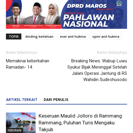
TOPIK
dinding keilahian
esei anil hukma
opini anil hukma
Berita Sebelumnya
Berita Selanjutnya
Memaknai keberkahan
Breaking News: Wabup Luwu
Ramadan- 14
Syukur Bijak Meninggal Setelah
Jalani Operasi Jantung di RS
Wahidin Sudirohusodo
ARTIKEL TERKAIT
DARI PENULIS
Keseruan Maulid Jolloro di Rammang
Rammang, Puluhan Turis Mengaku
Takjub
HIBURAN