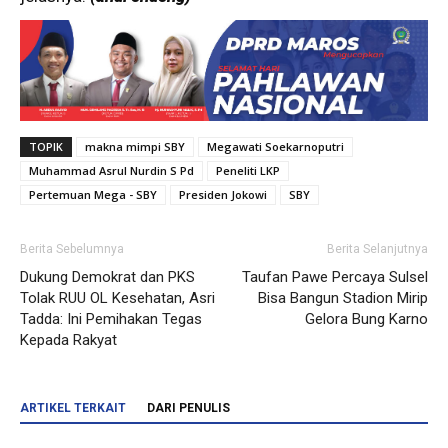
TOPIK
makna mimpi SBY
Megawati Soekarnoputri
Muhammad Asrul Nurdin S Pd
Peneliti LKP
Pertemuan Mega - SBY
Presiden Jokowi
SBY
Berita Sebelumnya
Berita Selanjutnya
Dukung Demokrat dan PKS
Taufan Pawe Percaya Sulsel
Tolak RUU OL Kesehatan, Asri
Bisa Bangun Stadion Mirip
Tadda: Ini Pemihakan Tegas
Gelora Bung Karno
Kepada Rakyat
ARTIKEL TERKAIT
DARI PENULIS