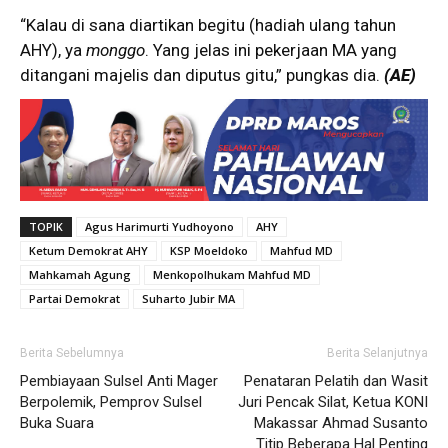
“Kalau di sana diartikan begitu (hadiah ulang tahun
AHY), ya
monggo
. Yang jelas ini pekerjaan MA yang
ditangani majelis dan diputus gitu,” pungkas dia.
(AE)
TOPIK
Agus Harimurti Yudhoyono
AHY
Ketum Demokrat AHY
KSP Moeldoko
Mahfud MD
Mahkamah Agung
Menkopolhukam Mahfud MD
Partai Demokrat
Suharto Jubir MA
Berita Sebelumnya
Berita Selanjutnya
Pembiayaan Sulsel Anti Mager
Penataran Pelatih dan Wasit
Berpolemik, Pemprov Sulsel
Juri Pencak Silat, Ketua KONI
Buka Suara
Makassar Ahmad Susanto
Titip Beberapa Hal Penting