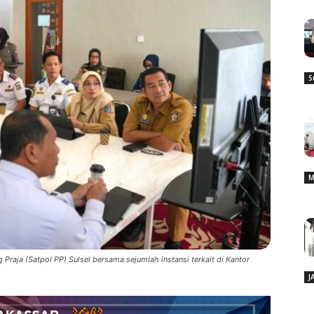
S
M
Praja (Satpol PP) Sulsel bersama sejumlah instansi terkait di Kantor
J