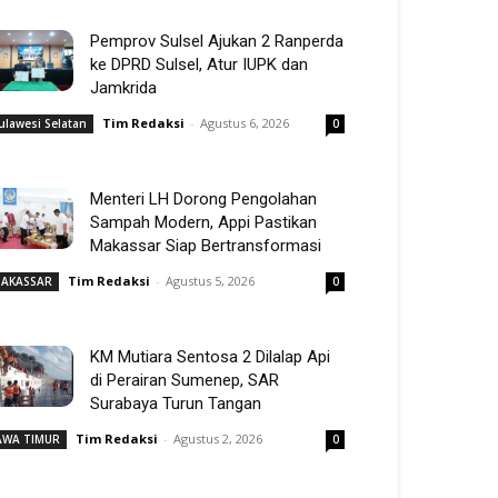
Pemprov Sulsel Ajukan 2 Ranperda
ke DPRD Sulsel, Atur IUPK dan
Jamkrida
Tim Redaksi
-
Agustus 6, 2026
ulawesi Selatan
0
Menteri LH Dorong Pengolahan
Sampah Modern, Appi Pastikan
Makassar Siap Bertransformasi
Tim Redaksi
-
Agustus 5, 2026
AKASSAR
0
KM Mutiara Sentosa 2 Dilalap Api
di Perairan Sumenep, SAR
Surabaya Turun Tangan
Tim Redaksi
-
Agustus 2, 2026
AWA TIMUR
0